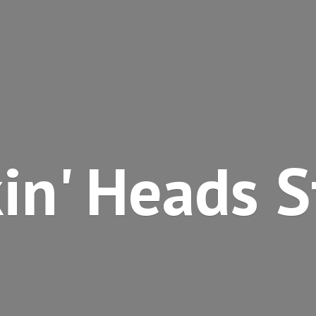
kin'
Heads S